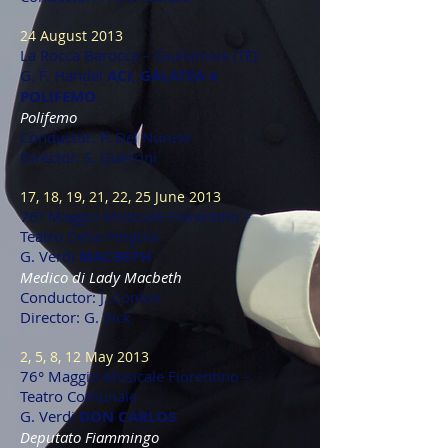
24 August 2013
La Rocca Barocca – Giulianova (TE)
G. F. Handel
ACI, GALATEA e
POLIFEMO
Polifemo
Conductor. P. Del Nunzio
Director: S. Guerrini
17, 18, 19, 21, 22, 25 June 2013
76° Maggio Musicale Fiorentino –
Teatro Della Pergola
G. Verdi
MACBETH
Medico di Lady Macbeth
Conductor: J. Conlon
Director: G. Vick
2, 5, 8, 12 May 2013
76° Maggio Musicale Fiorentino –
Teatro Comunale
G. Verdi
DON CARLOS
Deputato Fiammingo