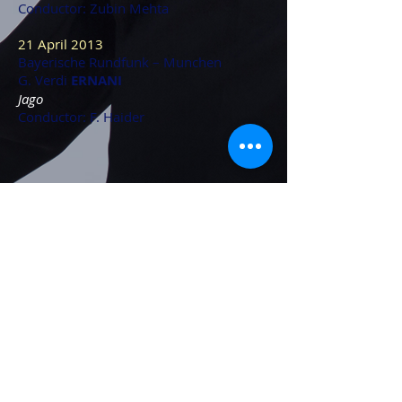
Conductor: Zubin Mehta
21 April 2013
Bayerische Rundfunk – Munchen
G. Verdi
ERNANI
Jago
Conductor: F. Haider
2016
2015
2014