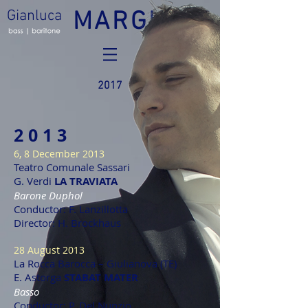
Gianluca
MARGHERI
2017
2 0 1 3
6, 8 December 2013
Teatro Comunale Sassari
G. Verdi
LA TRAVIATA
Barone Duphol
Conductor: F. Lanzillotta
Director: H. Brockhaus
28 August 2013
La Rocca Barocca – Giulianova (TE)
E. Astorga
STABAT MATER
Basso
Conductor: P. Del Nunzio